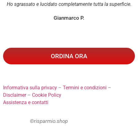
Ho sgrassato e lucidato completamente tutta la superficie.
Gianmarco P.
ORDINA ORA
Informativa sulla privacy
–
Termini e condizioni
–
Disclaimer
–
Cookie Policy
Assistenza e contatti
©risparmio.shop
Copyright 2021
ENG:
This site is not a part of the Facebook Website or Facebook Inc.