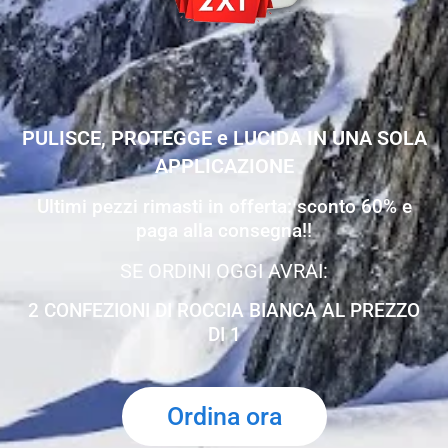
PULISCE, PROTEGGE e LUCIDA IN UNA SOLA
APPLICAZIONE
Ultimi pezzi rimasti in offerta: sconto 60% e
paga alla consegna!!
SE ORDINI OGGI AVRAI:
2 CONFEZIONI DI ROCCIA BIANCA AL PREZZO
DI 1
Ordina ora