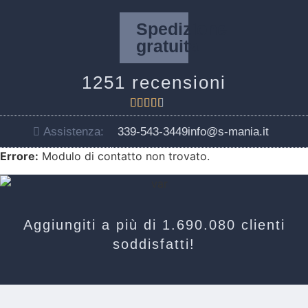
Spedizione
gratuita
1251 recensioni





Assistenza:
339-543-3449
info@s-mania.it
Errore:
Modulo di contatto non trovato.
Aggiungiti a più di 1.690.080 clienti
soddisfatti!