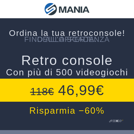
Ordina la tua retroconsole!
FINO ALLA SCADENZA DELL'OFFERTA:
Retro console
Con più di 500 videogiochi
46,99€
118€
Risparmia −60%