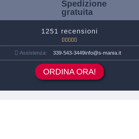
Spedizione
gratuita
1251 recensioni





Assistenza:
339-543-3449
info@s-mania.it
ORDINA ORA!