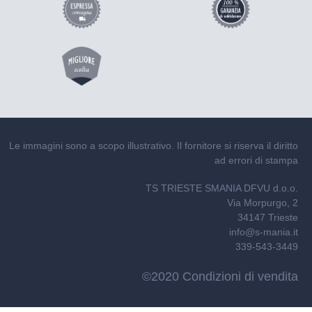
Le immagini sono a scopo illustrativo. Il fornitore si riserva il diritto
ad errori di stampa
TS TRIESTE SMANIA DFVU d.o.o.
Via Morpurgo, 2
34147 Trieste
info@s-mania.it
339-543-3449
©2020 Condizioni di vendita